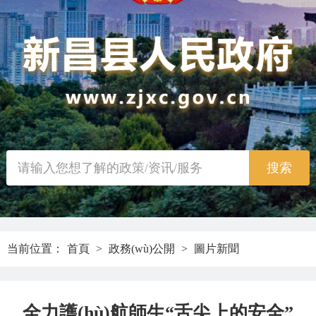
当前位置：
首頁
>
政務(wù)公開
>
圖片新聞
全力護(hù)航師生“舌尖上的安全”