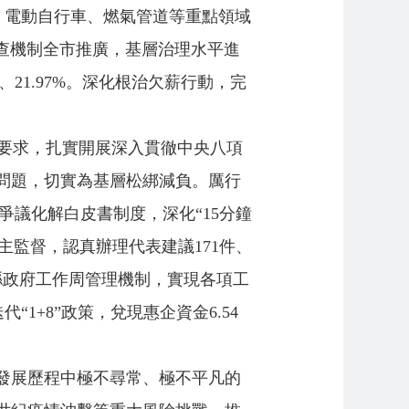
、電動自行車、燃氣管道等重點領域
查機制全市推廣，基層治理水平進
21.97%。深化根治欠薪行動，完
要求，扎實開展深入貫徹中央八項
問題，切實為基層松綁減負。厲行
爭議化解白皮書制度，深化“15分鐘
主監督，認真辦理代表建議171件、
縣政府工作周管理機制，實現各項工
1+8”政策，兌現惠企資金6.54
昌發展歷程中極不尋常、極不平凡的