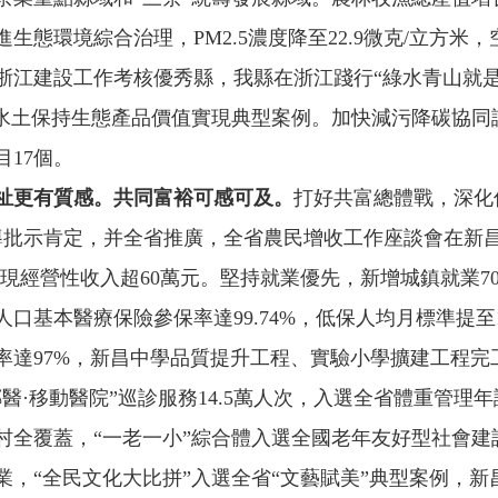
進生態環境綜合治理，PM
2.5
濃度降至22.9微克/立方米，
浙江建設工作考核優秀縣，我縣在浙江踐行“綠水青山就是
水土保持生態產品價值實現典型案例。加快減污降碳協同試點
17個。
祉更有質感。
共同富裕可感可及。
打好共富總體戰，深化
導批示肯定，并全省推廣，全省農民增收工作座談會在新
現經營性收入超60萬元。堅持就業優先，新增城鎮就業702
基本醫療保險參保率達99.74%，低保人均月標準提至1
率達97%，新昌中學品質提升工程、實驗小學擴建工程完
醫·移動醫院”巡診服務14.5萬人次，入選全省體重管理
村全覆蓋，“一老一小”綜合體入選全國老年友好型社會建
，“全民文化大比拼”入選全省“文藝賦美”典型案例，新