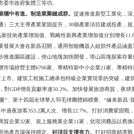
市委市政府集體三等功。
展穩中有進。
制造業聚鏈成群。
提速推進新型工業化，深入
）三大主導產業鞏固提升，30個產業項目建成投產，規上工
高新技術產業增加值、戰略性新興產業增加值分別增長11.8
業發展大會在新昌召開，通用智能機器人組部件產品涵蓋單
步推進園區建設，傍山地塊加快開發，塔山區塊探索存量
市場經營主體6706家、專精特新中小企業21家、專精特
上市。建筑工程施工總承包特級企業實現零的突破，建筑業
%，對GDP增長貢獻率達50.2%。加快發展旅游商貿，夜
一夏”、第十四屆全球華人羽毛球團體錦標賽、“緣來新昌·
中過夜游客353.2萬人次、增長22.7%。打好消費鞏固
企業32家、規上服務業企業11家，兌現消費品以舊換新資金
房地產市場保持穩定。
好項目支撐有力。
打好招商精準戰