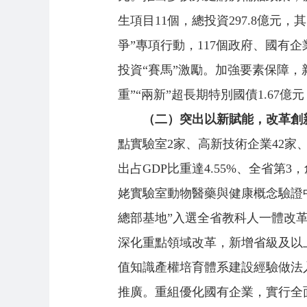
生項目11個，總投資297.8億元
爭”專項行動，117個政府、國有企業
投資“賽馬”激勵。加強要素保障，新
重”“兩新”超長期特別國債1.67億元
（二）突出以新賦能，改革創
點實驗室2家、高新技術企業42家、
出占GDP比重達4.55%、全省
姥實驗室動物醫藥與健康概念驗證
總部基地”入選全省教科人一體改革
深化重點領域改革，新增省級及以上
值知識產權培育體系建設經驗做法
推廣。重組優化國有企業，實行全