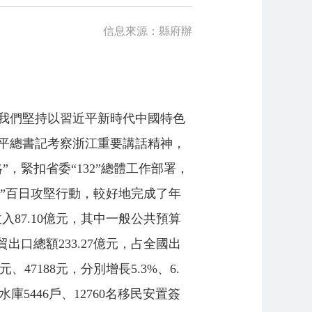
信息來源：縣府辦
，我們堅持以習近平新時代中國特色
平總書記考察浙江重要講話精神，
，緊扣省委“132”總體工作部署，
紅”百日攻堅行動，較好地完成了年
入87.10億元，其中一般公共預算
外貿出口總額233.27億元，占全國出
、47188元，分別增長5.3%、6.
5446戶、12760名移民安置簽