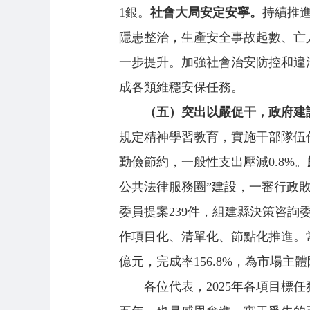
1銀。
社會大局安定安寧。
持續推
隱患整治，生產安全事故起數、亡
一步提升。加強社會治安防控和違法
成各類維穩安保任務。
（五）突出以嚴促干，政府建
規定精神學習教育，實施干部隊伍
勤儉節約，一般性支出壓減0.8%。
公共法律服務圈”建設，一審行政敗
委員提案239件，組建縣決策咨詢
作項目化、清單化、節點化推進。常態
億元，完成率156.8%，為市場主體
各位代表，2025年各項目標