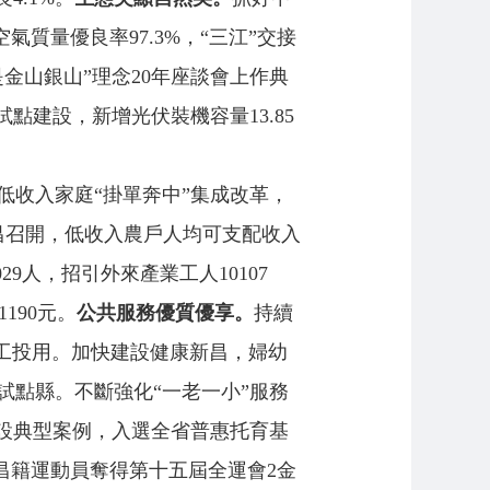
空氣質量優良率97.3%，“三江”交接
金山銀山”理念20年座談會上作典
建設，新增光伏裝機容量13.85
低收入家庭“掛單奔中”集成改革，
昌召開，低收入農戶人均可支配收入
9人，招引外來產業工人10107
190元。
公共服務優質優享。
持續
工投用。加快建設健康新昌，婦幼
年試點縣。不斷強化“一老一小”服務
設典型案例，入選全省普惠托育基
昌籍運動員奪得第十五屆全運會2金