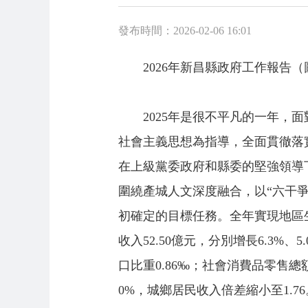
發布時間：2026-02-06 16:01
2026年新昌縣政府工作報告（
2025年是很不平凡的一年
社會主義思想為指導，全面貫徹落
在上級黨委政府和縣委的堅強領導下
圍繞產城人文深度融合，以“六干爭
初確定的目標任務。全年實現地區生產
收入52.50億元，分別增長6.3%、
口比重0.86‰；社會消費品零售總額1
0%，城鄉居民收入倍差縮小至1.7