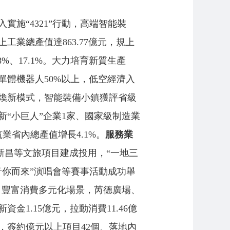
實施“4321”行動，高端智能裝
業總產值達863.77億元，規上
%、17.1%。大力培育新質生產
體機器人50%以上，低空經濟入
煥新模式，智能裝備小鎮獲評省級
新“小巨人”企業1家、國家級制造業
省內總產值增長4.1%。
服務業
肆新昌等文旅項目建成投用，“一地三
音你而來”演唱會等賽事活動成功舉
戰，豐富消費多元化場景，芮德廣場、
1.15億元，拉動消費11.46億
，簽約億元以上項目42個、落地內