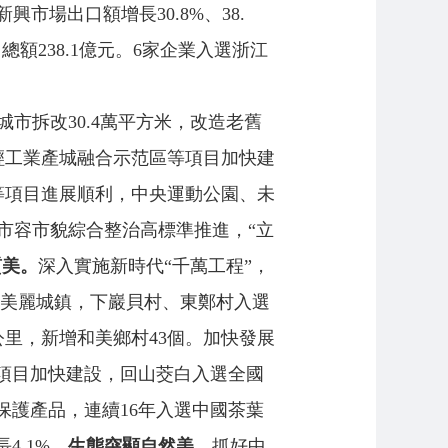
市場出口額增長30.8%、38.
238.1億元。6家企業入選浙江
市拆改30.4萬平方米，改造老舊
、輕工業產城融合示范區等項目加快建
等項目進展順利，中央運動公園、未
市容市貌綜合整治高標準推進，“立
質美。
深入實施新時代“千萬工程”，
化美麗城鎮，下巖貝村、東鄭村入選
公里，新增和美鄉村43個。加快發展
項目加快建設，回山茭白入選全國
保護產品，連續16年入選中國茶葉
4.1%。
生態突顯自然美。
抓好中