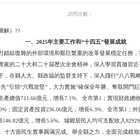
訪問次數：
圖解）
??
一、202
5
年
主要工作
和“十
四
五”
發展成就
，面對錯綜復雜的外部環境和艱巨繁重的改革發展穩定任務
實黨的二十大和二十屆歷次全會精神，深入學習貫徹習近
，在縣人大、縣政協的監督支持下，深入踐行“八八戰略”
先”引領“六戰攻堅”，大力實施“確保全年勝、奪取開門
總值711.66億元，增長7.1%、全市第1；實現財政總收
5.0%；固定資產投資236.06億元，增長6.3%、全市第1；
46.82億元，增長5.6%。城鄉居民人均可支配收入82929元
6。十方面民生實事圓滿完成。舉全縣之力，全面完成鏡嶺水庫