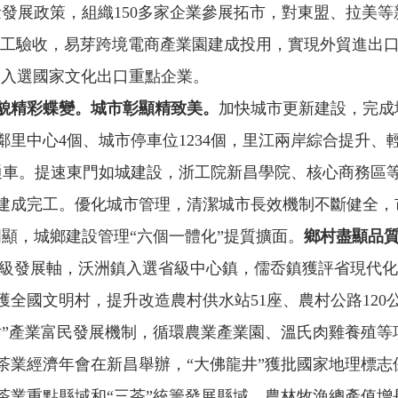
展政策，組織150多家企業參展拓市，對東盟、拉美等新興
工驗收，易芽跨境電商產業園建成投用，實現外貿進出口總額
業入選國家文化出口重點企業。
貌精彩蝶變。
城市彰顯精致美。
加快城市更新建設，完成城
鄰里中心4個、城市停車位1234個，里江兩岸綜合提升
成通車。提速東門如城建設，浙工院新昌學院、核心商務區
建成完工。優化城市管理，清潔城市長效機制不斷健全，
顯，城鄉建設管理“六個一體化”提質擴面。
鄉村盡顯品
選省級發展軸，沃洲鎮入選省級中心鎮，儒岙鎮獲評省現代
全國文明村，提升改造農村供水站51座、農村公路120
片”產業富民發展機制，循環農業產業園、溫氏肉雞養殖等
茶業經濟年會在新昌舉辦，“大佛龍井”獲批國家地理標志
業重點縣域和“三茶”統籌發展縣域。農林牧漁總產值增長