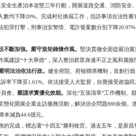
進安全生產治本攻堅三年行動，開展道路交通、消防安全
人數均下降20%。完成村社換屆工作，信訪事項合法性審
犯罪打擊，刑事治安警情、電詐發案數分別下降20.97%、
設不斷加強。
嚴守規矩錘煉作風。
堅決貫徹全面從嚴治黨
作風建設“十大舉措”，深入整治群眾身邊不正之風和腐敗
嚴明法治依法行政。
健全府院、府檢聯席機制，首創行政
訴率下降至1.61%。依法接受人大監督，自覺接受政協民
委員會。
嚴謹求實優化效能。
深化“五張清單”工作機制、
化開展企業走訪服務活動，解決涉企問題880余個。迭代“
降本減負44.6億元。
任務的完成，標志著“十四五”勝利收官。過去五年，是新