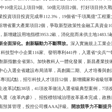
，其中10億元以上項目9個、50億元項目2個。打好項目持
投資項目投資完成率112.3%，19個省“千項萬億”工程重
增省重大產業項目2個，爭取新型政策性金融工具資金10.4
，新增建設用地指標3953.2畝，消化批而未供土地1483.5
新全面深化。
創新驅動力不斷釋放。
深入實施規上工業企
科技型中小企業116家、發明專利441件，入選省“尖兵”
第3，創新指數全省第5。加快教科人一體化發展，新昌產業
中心入選全省建設布局清單，高創園二期、人才培養與創
專項試點，招引科技人才項目52個，新增國家和省級領軍
改革試點38項，41項改革做法入選省級典型案例，7項
入選《改革內參》。招投標領域治理改革基本完成，政務
面預算管理，投控公司獲AAA評級。
開放競爭力不斷提升