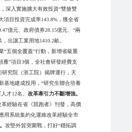
久戰，深入實施擴大有效投資“雙搶雙
大項目投資完成率143.8%，獲全省
7億元、政府債券28.15億元、“兩
畝，出讓工業用地1410.2畝。
業“五個全覆蓋”行動，新增省級重
“領雁”項目3個，全社會研發經費支
技術研究院（浙工院）揭牌運行，天
新基地建成投用，“研究生聯合培養
人才12名。
改革牽引力不斷增強。
改革經驗在省《競跑者》刊發，高價
應用系統集約化運維改革經驗全市
。
攻堅外貿突圍戰，打好“穩拓調