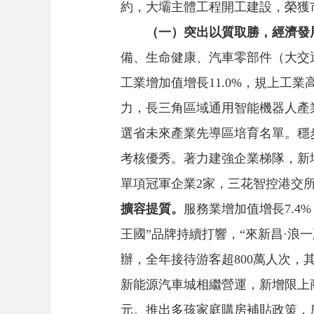
約，大壩主體工程開工建設，榮獲
（一）突出以質取勝，經濟發
備、生命健康、汽車零部件（大交通
工業增加值增長11.0%，規上工業
力，長三角區域通用智能機器人產
選省未來產業先導區培育名單。穩
考核優秀。著力建強企業梯隊，新增
單項冠軍企業2家，三花智控港交所
擴容提質。
服務業增加值增長7.4
王國”品牌持續打響，“來新昌·浪
辦，全年接待游客超800萬人次，其
新能源汽車城相繼營運，新增限上商貿
元。推出多孩家庭購房補貼政策，