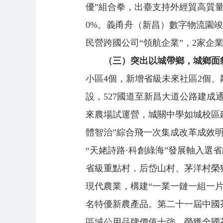
優”組合拳，出臺支持外經貿高質量發
0%。義甬舟（新昌）數字物流園竣
民營跨國公司“領航企業”，2家企
（三）突出以城帶鄉，城鄉面
小區4個，新增省級未來社區2個、
設，527國道至新昌大道公路建
來農場試運營，城關中學如城校區
體智治”綜合飛一次集成改革成效明
“天姥詩路·科創綠海”發展軸入
省級重點村，后岱山村、茅洋村榮獲
現代農業，構建“一業一鏈一組一
名特優新農產品。第二十一屆中國
區域公用品牌價值十強，榮獲全國茶