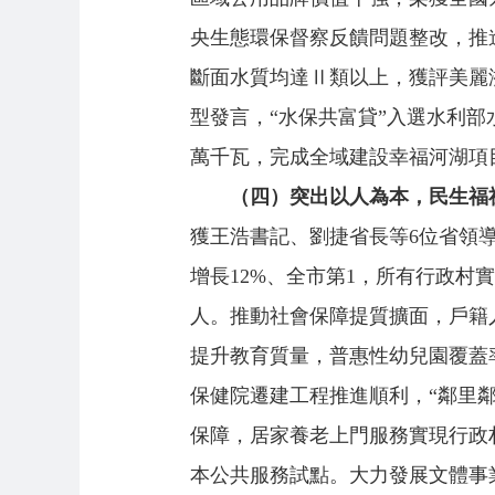
央生態環保督察反饋問題整改，推
斷面水質均達Ⅱ類以上，獲評美麗
型發言，“水保共富貸”入選水利部
萬千瓦，完成全域建設幸福河湖項目
（四）突出以人為本，民生福
獲王浩書記、劉捷省長等6位省領
增長12%、全市第1，所有行政村實
人。推動社會保障提質擴面，戶籍人口
提升教育質量，普惠性幼兒園覆蓋
保健院遷建工程推進順利，“鄰里鄰
保障，居家養老上門服務實現行政
本公共服務試點。大力發展文體事業