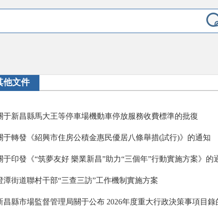
其他文件
關于新昌縣馬大王等停車場機動車停放服務收費標準的批復
關于轉發《紹興市住房公積金惠民優居八條舉措(試行)》的通知
關于印發《“筑夢友好 樂業新昌”助力“三個年”行動實施方案》的
澄潭街道聯村干部“三查三訪”工作機制實施方案
新昌縣市場監督管理局關于公布 2026年度重大行政決策事項目錄