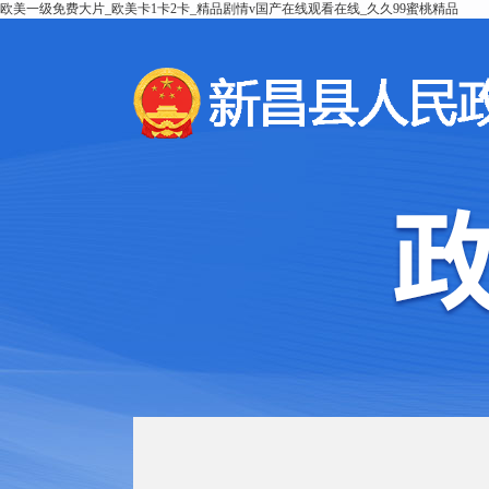
欧美一级免费大片_欧美卡1卡2卡_精品剧情v国产在线观看在线_久久99蜜桃精品