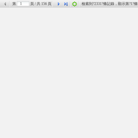
第
頁 / 共
156
頁
檢索到?
2331
?條記錄，顯示第?
1
?條